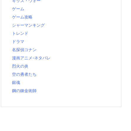
キッズ・ウォー
ゲーム
ゲーム攻略
シャーマンキング
トレンド
ドラマ
名探偵コナン
漫画アニメ-ネタバレ
烈火の炎
空の勇者たち
銀魂
鋼の錬金術師