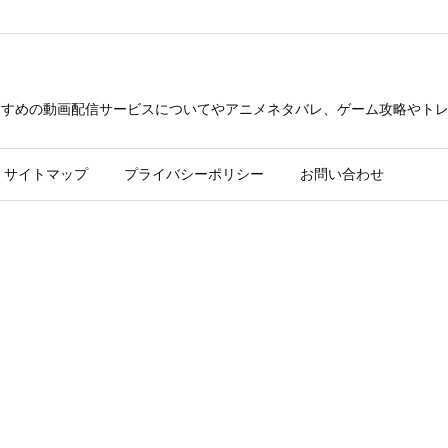
できるおすすめの動画配信サービスについてやアニメネタバレ、ゲーム攻略や
サイトマップ
プライバシーポリシー
お問い合わせ