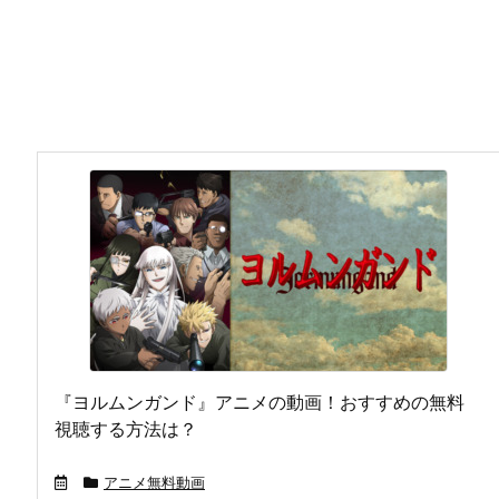
『ヨルムンガンド』アニメの動画！おすすめの無料
視聴する方法は？
アニメ無料動画