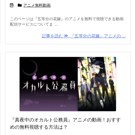
アニメ無料動画
このページは『五等分の花嫁』のアニメを無料で視聴できる動画
配信サービスについてま ...
記事を読む
『五等分の花嫁』アニメの ...
『真夜中のオカルト公務員』アニメの動画！おすす
めの無料視聴する方法は？