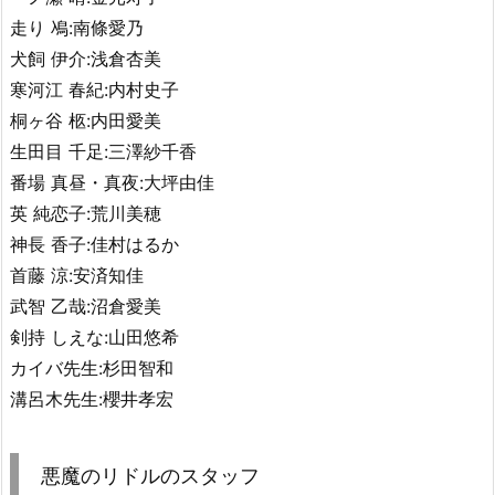
走り 鳰:南條愛乃
犬飼 伊介:浅倉杏美
寒河江 春紀:内村史子
桐ヶ谷 柩:内田愛美
生田目 千足:三澤紗千香
番場 真昼・真夜:大坪由佳
英 純恋子:荒川美穂
神長 香子:佳村はるか
首藤 涼:安済知佳
武智 乙哉:沼倉愛美
剣持 しえな:山田悠希
カイバ先生:杉田智和
溝呂木先生:櫻井孝宏
悪魔のリドルのスタッフ