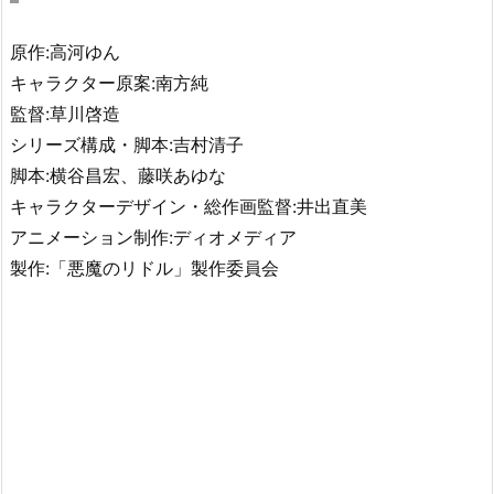
原作:高河ゆん
キャラクター原案:南方純
監督:草川啓造
シリーズ構成・脚本:吉村清子
脚本:横谷昌宏、藤咲あゆな
キャラクターデザイン・総作画監督:井出直美
アニメーション制作:ディオメディア
製作:「悪魔のリドル」製作委員会