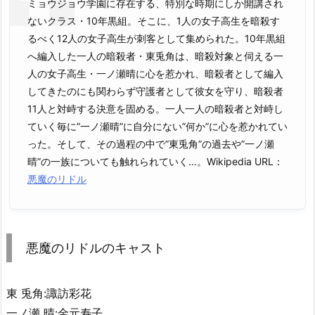
ミョウジョウ学園に存在する、特別な時期にしか開講され
ないクラス・10年黒組。そこに、1人の女子高生を暗殺す
るべく12人の女子高生が刺客として集められた。10年黒組
へ編入した一人の暗殺者・東兎角は、暗殺対象と伺える一
人の女子高生・一ノ瀬晴に心を惹かれ、暗殺者として編入
してきたのにも関わらず守護者として彼女を守り、暗殺者
11人と対峙する決意を固める。一人一人の暗殺者と対峙し
ていく毎に”一ノ瀬晴”に自分にない”何か”に心を惹かれてい
った。そして、その過程の中で”東兎角”の過去や”一ノ瀬
晴”の一族についても触れられていく…。Wikipedia URL：
悪魔のリドル
悪魔のリドルのキャスト
東 兎角:諏訪彩花
一ノ瀬 晴:金元寿子