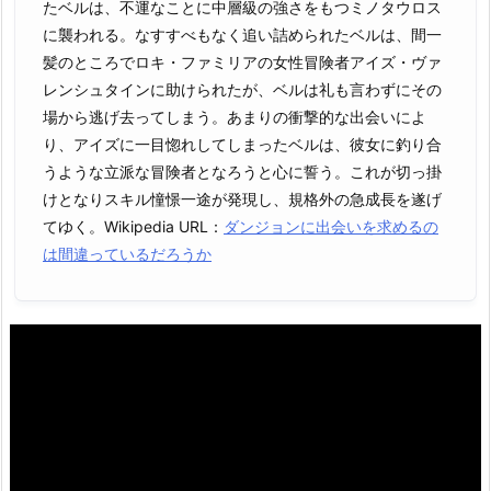
たベルは、不運なことに中層級の強さをもつミノタウロス
に襲われる。なすすべもなく追い詰められたベルは、間一
髪のところでロキ・ファミリアの女性冒険者アイズ・ヴァ
レンシュタインに助けられたが、ベルは礼も言わずにその
場から逃げ去ってしまう。あまりの衝撃的な出会いによ
り、アイズに一目惚れしてしまったベルは、彼女に釣り合
うような立派な冒険者となろうと心に誓う。これが切っ掛
けとなりスキル憧憬一途が発現し、規格外の急成長を遂げ
てゆく。Wikipedia URL：
ダンジョンに出会いを求めるの
は間違っているだろうか