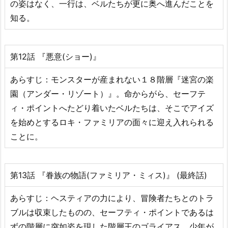
の姿はなく、一行は、ベルたちが更に奥へ進んだことを
知る。
第12話 『悪意(ショー)』
あらすじ：モンスターが産まれない１８階層『迷宮の楽
園（アンダー・リゾート）』。命からがら、セーフテ
ィ・ポイントへたどり着いたベルたちは、そこでアイズ
を始めとするロキ・ファミリアの面々に迎え入れられる
ことに。
第13話 『眷族の物語(ファミリア・ミィス)』 (最終話)
あらすじ：ヘスティアの力により、冒険者たちとのトラ
ブルは収束したものの、セーフティ・ポイントであるは
ずの階層に突如姿を現した階層王のゴライアス。少年が