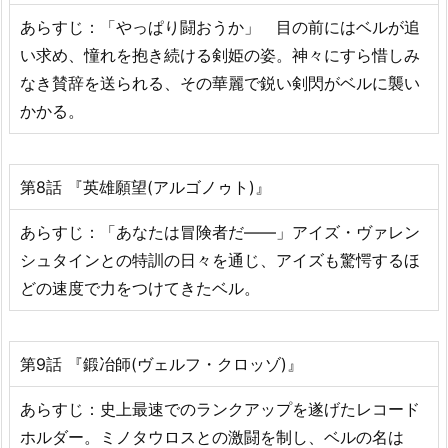
あらすじ：「やっぱり闘おうか」 目の前にはベルが追
い求め、憧れを抱き続ける剣姫の姿。神々にすら惜しみ
なき賛辞を送られる、その華麗で鋭い剣閃がベルに襲い
かかる。
第8話 『英雄願望(アルゴノゥト)』
あらすじ：「あなたは冒険者だ――」アイズ・ヴァレン
シュタインとの特訓の日々を通じ、アイズも驚愕するほ
どの速度で力をつけてきたベル。
第9話 『鍛冶師(ヴェルフ・クロッゾ)』
あらすじ：史上最速でのランクアップを遂げたレコード
ホルダー。ミノタウロスとの激闘を制し、ベルの名は