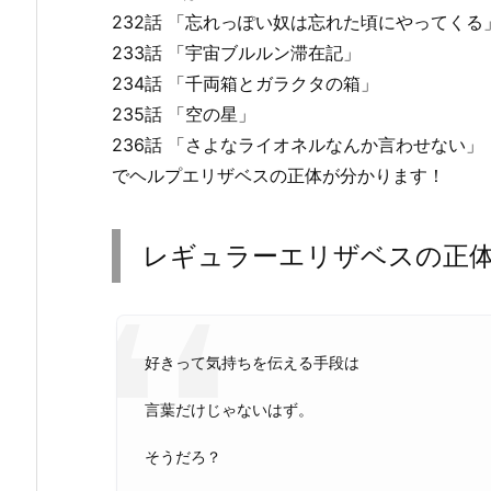
232話 「忘れっぽい奴は忘れた頃にやってくる
233話 「宇宙ブルルン滞在記」
234話 「千両箱とガラクタの箱」
235話 「空の星」
236話 「さよなライオネルなんか言わせない」
でヘルプエリザベスの正体が分かります！
レギュラーエリザベスの正
好きって気持ちを伝える手段は
言葉だけじゃないはず。
そうだろ？