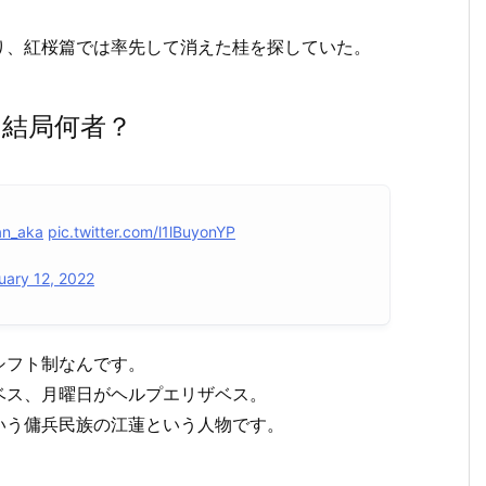
り、紅桜篇では率先して消えた桂を探していた。
結局何者？
an_aka
pic.twitter.com/l1lBuyonYP
uary 12, 2022
シフト制なんです。
ベス、月曜日がヘルプエリザベス。
いう傭兵民族の江蓮という人物です。