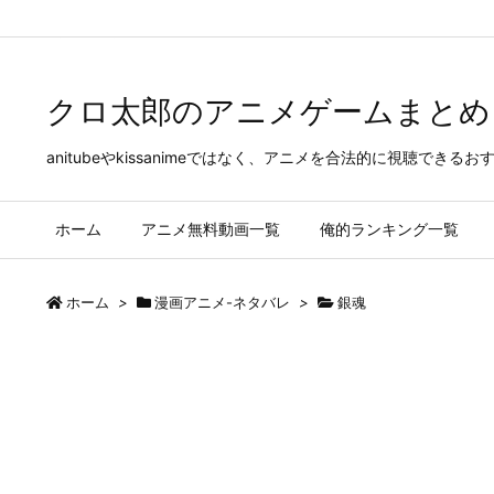
Warning
: Trying to access array offset on false in
/home/kenmana07
クロ太郎のアニメゲームまとめ
anitubeやkissanimeではなく、アニメを合法的に視聴
ホーム
アニメ無料動画一覧
俺的ランキング一覧
ホーム
>
漫画アニメ-ネタバレ
>
銀魂