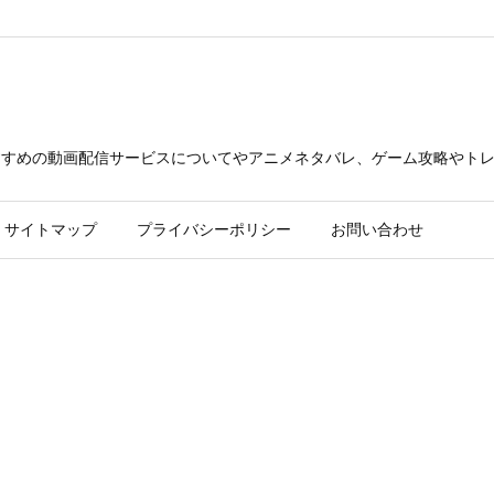
23/xn--p8j6bth8ewm.xyz/public_html/wp-content/themes/luxer
できるおすすめの動画配信サービスについてやアニメネタバレ、ゲーム攻略や
サイトマップ
プライバシーポリシー
お問い合わせ