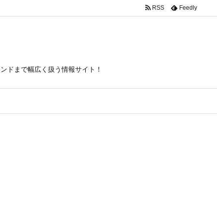
RSS
Feedly
itas/inc/json-ld.php
on line
120
トレンドまで幅広く扱う情報サイト！