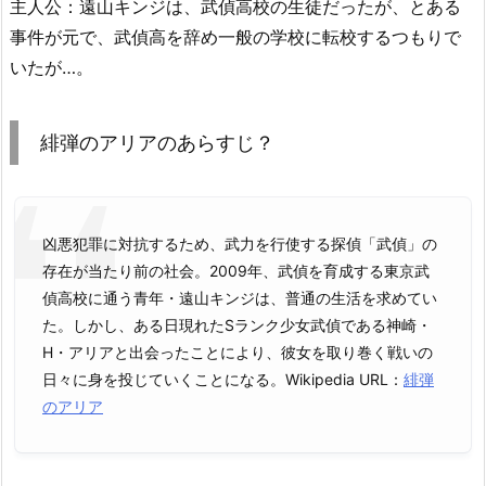
主人公：遠山キンジは、武偵高校の生徒だったが、とある
事件が元で、武偵高を辞め一般の学校に転校するつもりで
いたが…。
緋弾のアリアのあらすじ？
凶悪犯罪に対抗するため、武力を行使する探偵「武偵」の
存在が当たり前の社会。2009年、武偵を育成する東京武
偵高校に通う青年・遠山キンジは、普通の生活を求めてい
た。しかし、ある日現れたSランク少女武偵である神崎・
H・アリアと出会ったことにより、彼女を取り巻く戦いの
日々に身を投じていくことになる。Wikipedia URL：
緋弾
のアリア