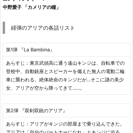
中野愛子 「カメリアの瞳」
緋弾のアリアの各話リスト
第1弾 『La Bambina』
あらすじ：東京武偵高に通う遠山キンジは、自転車での
登校中、自動銃座とスピーカーを備えた無人の電動二輪
車に襲われる。絶体絶命のキンジだが…そこに謎の美少
女、アリアが空から降ってきて……。
第2弾 『双剣双銃のアリア』
あらすじ：アリアがキンジの部屋まで乗り込んできた。
アリアは「自分のパートナーになれ」とキンジに迫る…