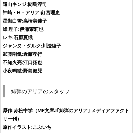
遠山キンジ:間島淳司
神崎・H・アリア:釘宮理恵
星伽白雪:高橋美佳子
峰 理子:伊瀬茉莉也
レキ:石原夏織
ジャンヌ・ダルク:川澄綾子
武藤剛気:近藤孝行
不知火亮:江口拓也
小夜鳴徹:野島健児
緋弾のアリアのスタッフ
原作:赤松中学（MF文庫J｢緋弾のアリア｣ メディアファクト
リー刊）
原作イラスト:こぶいち