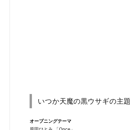
いつか天魔の黒ウサギの主
オープニングテーマ
原田ひとみ 「Once」