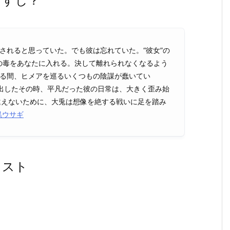
らすじ？
されると思っていた。でも彼は忘れていた。“彼女”の
私の毒をあなたに入れる。決して離れられなくなるよう
いる間、ヒメアを巡るいくつもの陰謀が蠢いてい
思い出したその時、平凡だった彼の日常は、大きく歪み始
違えないために、大兎は想像を絶する戦いに足を踏み
黒ウサギ
ャスト