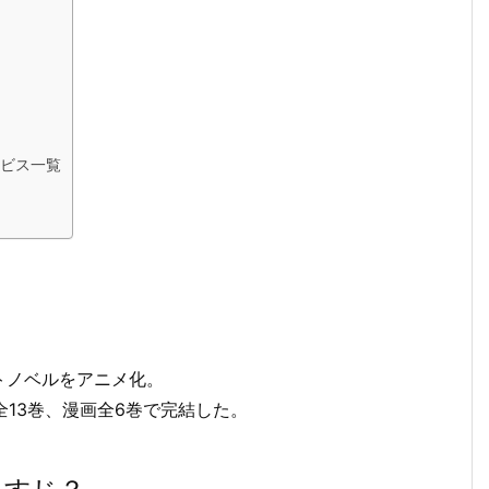
ビス一覧
？
トノベルをアニメ化。
全13巻、漫画全6巻で完結した。