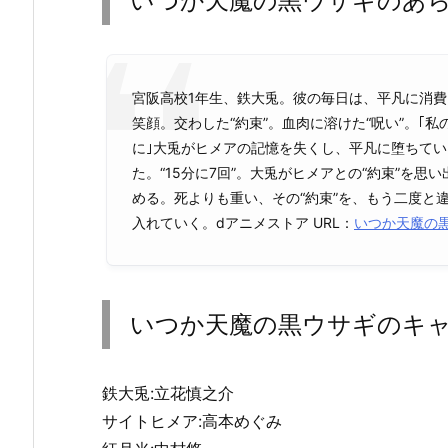
いつか天魔の黒ウサギのあ
宮阪高校1年生、鉄大兎。彼の毎日は、平凡に消費
笑顔。交わした“約束”。血肉に溶けた“呪い”。｢
に｣大兎がヒメアの記憶を失くし、平凡に堕ちて
た。“15分に7回”。大兎がヒメアとの“約束”を
める。死よりも重い、その“約束”を、もう二度と
入れていく。dアニメストア URL：
いつか天魔の
いつか天魔の黒ウサギのキ
鉄大兎:立花慎之介
サイトヒメア:高本めぐみ