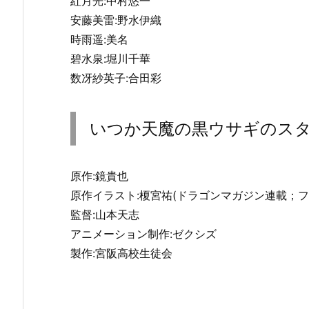
紅月光:中村悠一
安藤美雷:野水伊織
時雨遥:美名
碧水泉:堀川千華
数冴紗英子:合田彩
いつか天魔の黒ウサギのス
原作:鏡貴也
原作イラスト:榎宮祐(ドラゴンマガジン連載；フ
監督:山本天志
アニメーション制作:ゼクシズ
製作:宮阪高校生徒会