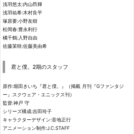
浅羽悠太:内山昂輝
浅羽祐希:木村良平
塚原要:小野友樹
松岡春:豊永利行
橘千鶴:入野自由
佐藤茉咲:佐藤美由希
君と僕。2期のスタッフ
原作:堀田きいち『君と僕。』（掲載 月刊『Gファンタジ
ー』スクウェア・エニックス刊）
監督:神戸 守
シリーズ構成:吉田玲子
キャラクターデザイン:音地正行
アニメーション制作:J.C.STAFF