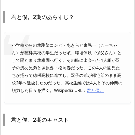
君と僕。2期のあらすじ？
小学校からの幼馴染コンビ・あきらと東晃一（こーちゃ
ん）が穂稀高校の学生だった頃、職場体験（保父さん）と
して陽だまり幼稚園へ行く。その時に出会った4人組が双
子の浅羽兄弟と塚原要・松岡春だった。この4人の園児た
ちが揃って穂稀高校に進学し、双子の弟が帰宅部のまま高
校2年へ進級したのだった。高校生編では4人とその仲間の
脱力した日々を描く。Wikipedia URL：
君と僕。
君と僕。2期のキャスト