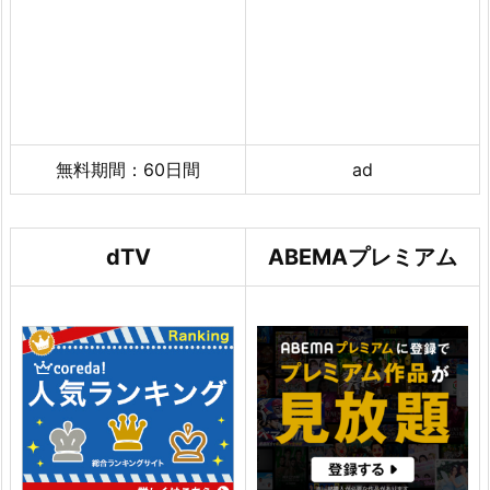
無料期間：60日間
ad
dTV
ABEMAプレミアム