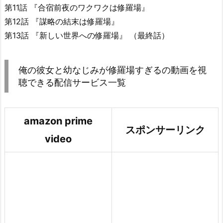
第11話 『合宿前夜のワクワクは修羅場』
第12話 『謀略の結末は修羅場』
第13話 『新しい世界への修羅場』 （最終話）
俺の彼女と幼なじみが修羅場すぎるの動画を視
聴できる配信サービス一覧
amazon prime
スポンサーリンク
video