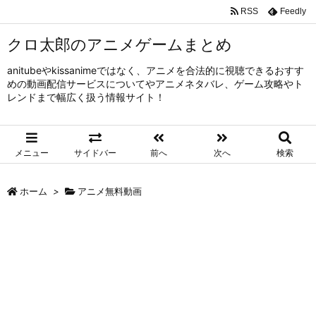
RSS
Feedly
クロ太郎のアニメゲームまとめ
anitubeやkissanimeではなく、アニメを合法的に視聴できるおすす
めの動画配信サービスについてやアニメネタバレ、ゲーム攻略やト
レンドまで幅広く扱う情報サイト！
メニュー
サイドバー
前へ
次へ
検索
ホーム
>
アニメ無料動画