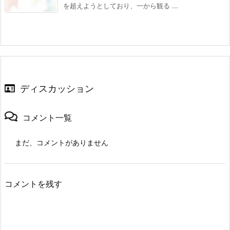
を超えようとしており、一から観る ...
ディスカッション
コメント一覧
まだ、コメントがありません
コメントを残す