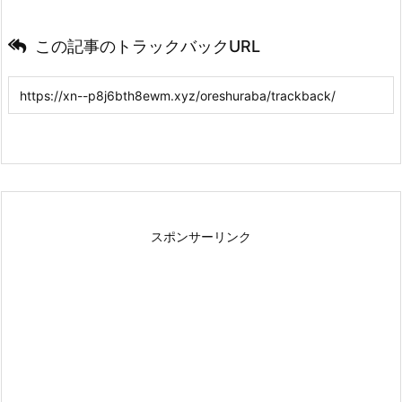
この記事のトラックバックURL
スポンサーリンク