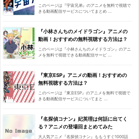
このページは『宇宙兄弟』のアニメを無料で視聴で
きる動画配信サービスについてまとめ ...
『小林さんちのメイドラゴン』アニメの
動画！おすすめの無料視聴する方法は？
このページは『小林さんちのメイドラゴン』のアニ
メを無料で視聴できる動画配信サービ ...
『東京ESP』アニメの動画！おすすめの
無料視聴する方法は？
このページは『東京ESP』のアニメを無料で視聴で
きる動画配信サービスについてまと ...
『名探偵コナン』妃英理は何話に出てく
る？アニメの登場回まとめてみた
大人気アニメ『名探偵コナン』ももうすぐ1000話