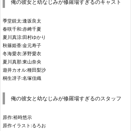
俺の彼女と幼なじみが修羅場すぎるのキャスト
季堂鋭太:逢坂良太
春咲千和:赤﨑千夏
夏川真涼:田村ゆかり
秋篠姫香:金元寿子
冬海愛衣:茅野愛衣
夏川真那:東山奈央
遊井カオル:種田梨沙
桐生冴子:名塚佳織
俺の彼女と幼なじみが修羅場すぎるのスタッフ
原作:裕時悠示
原作イラスト:るろお