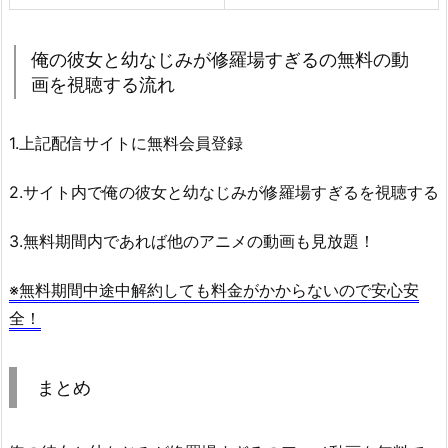
俺の彼女と幼なじみが修羅場すぎるの無料の動
画を視聴する流れ
1.上記配信サイトに無料会員登録
2.サイト内で俺の彼女と幼なじみが修羅場すぎるを視聴する
3.無料期間内であれば他のアニメの動画も見放題！
※無料期間中途中解約しても料金がかからないので安心安
全！
まとめ