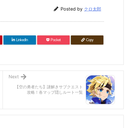
Posted by
クロ太郎
LinkedIn
Pocket
Copy
Next
【空の勇者たち】謎解きサブクエスト
攻略！各マップ隠しルート一覧