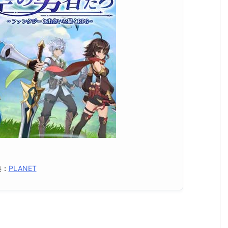
典：
PLANET