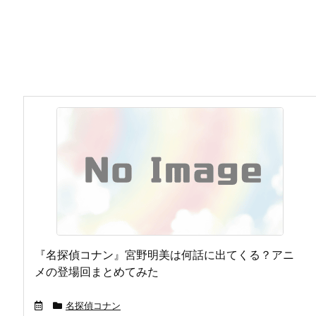
『名探偵コナン』宮野明美は何話に出てくる？アニ
メの登場回まとめてみた
名探偵コナン