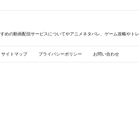
できるおすすめの動画配信サービスについてやアニメネタバレ、ゲーム攻略や
サイトマップ
プライバシーポリシー
お問い合わせ