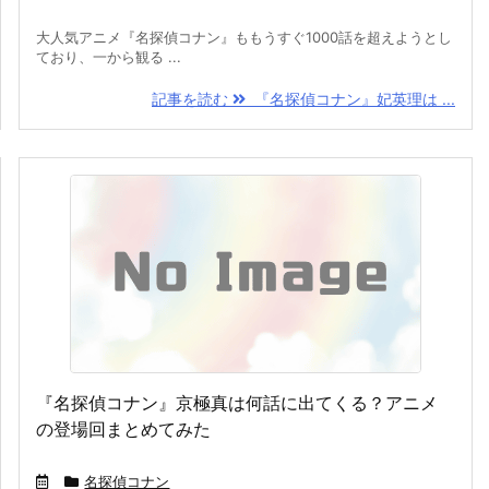
大人気アニメ『名探偵コナン』ももうすぐ1000話を超えようとし
ており、一から観る ...
記事を読む
『名探偵コナン』妃英理は ...
『名探偵コナン』京極真は何話に出てくる？アニメ
の登場回まとめてみた
名探偵コナン