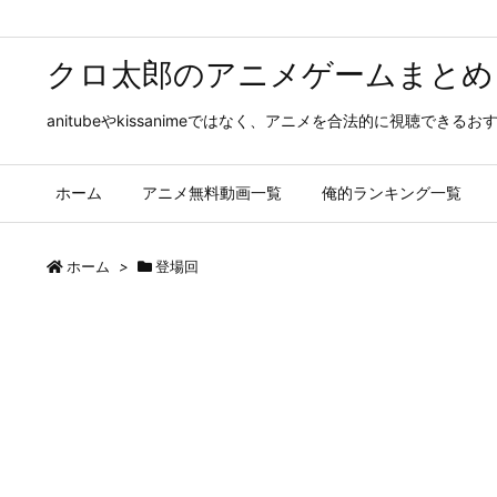
クロ太郎のアニメゲームまとめ
anitubeやkissanimeではなく、アニメを合法的に視聴
ホーム
アニメ無料動画一覧
俺的ランキング一覧
ホーム
>
登場回