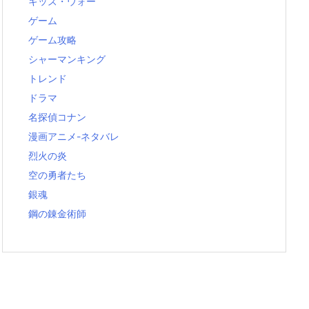
キッズ・ウォー
ゲーム
ゲーム攻略
シャーマンキング
トレンド
ドラマ
名探偵コナン
漫画アニメ-ネタバレ
烈火の炎
空の勇者たち
銀魂
鋼の錬金術師