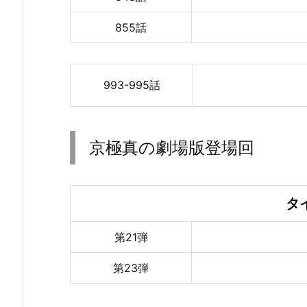
855話
993-995話
京極真の劇場版登場回
タ
第21弾
第23弾