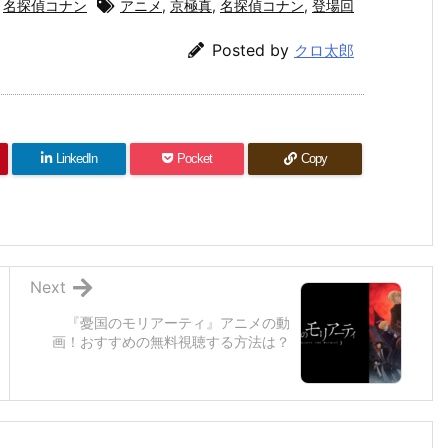
名探偵コナン
アニメ
,
京極真
,
名探偵コナン
,
登場回
Posted by
クロ太郎
LinkedIn
Pocket
Copy
Next
『憂国のモリアーティ』アニメの動
画！おすすめの無料視聴する方法は？