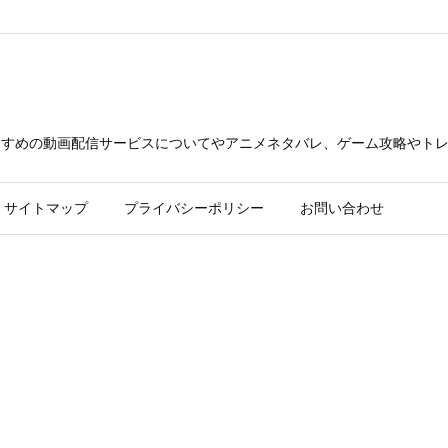
23/xn--p8j6bth8ewm.xyz/public_html/wp-content/themes/luxer
できるおすすめの動画配信サービスについてやアニメネタバレ、ゲーム攻略や
サイトマップ
プライバシーポリシー
お問い合わせ