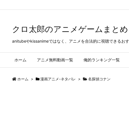
Warning
: Trying to access array offset on false in
/home/kenmana07
クロ太郎のアニメゲームまとめ
anitubeやkissanimeではなく、アニメを合法的に視聴
ホーム
アニメ無料動画一覧
俺的ランキング一覧
ホーム
>
漫画アニメ-ネタバレ
>
名探偵コナン