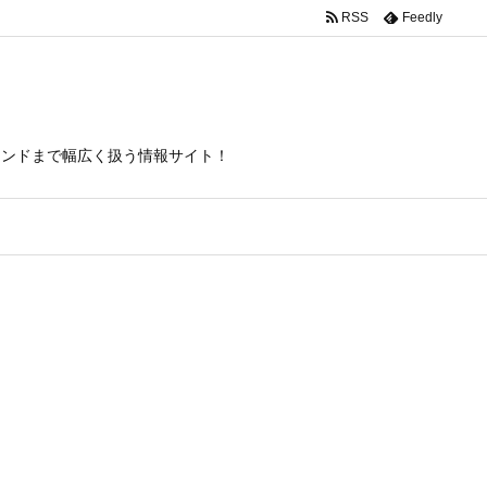
RSS
Feedly
itas/inc/json-ld.php
on line
120
トレンドまで幅広く扱う情報サイト！