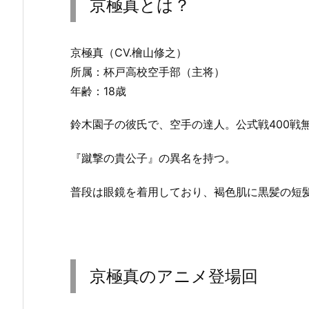
京極真とは？
京極真（CV.檜山修之）
所属：杯戸高校空手部（主将）
年齢：18歳
鈴木園子の彼氏で、空手の達人。公式戦400戦
『蹴撃の貴公子』の異名を持つ。
普段は眼鏡を着用しており、褐色肌に黒髪の短
京極真のアニメ登場回