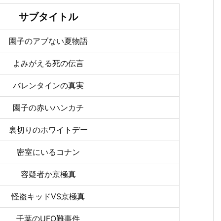
サブタイトル
園子のアブない夏物語
よみがえる死の伝言
バレンタインの真実
園子の赤いハンカチ
裏切りのホワイトデー
密室にいるコナン
容疑者か京極真
怪盗キッドVS京極真
千葉のUFO難事件