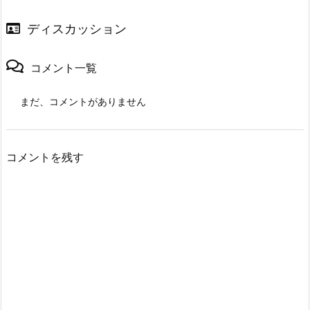
ディスカッション
コメント一覧
まだ、コメントがありません
コメントを残す