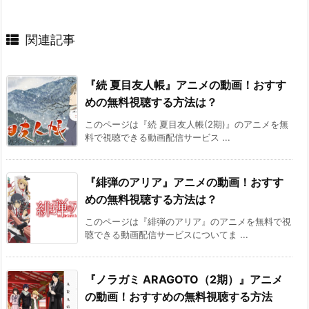
関連記事
『続 夏目友人帳』アニメの動画！おすす
めの無料視聴する方法は？
このページは『続 夏目友人帳(2期)』のアニメを無
料で視聴できる動画配信サービス ...
『緋弾のアリア』アニメの動画！おすす
めの無料視聴する方法は？
このページは『緋弾のアリア』のアニメを無料で視
聴できる動画配信サービスについてま ...
『ノラガミ ARAGOTO（2期）』アニメ
の動画！おすすめの無料視聴する方法