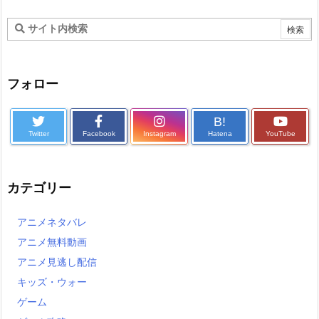
フォロー
B!
Twitter
Facebook
Instagram
Hatena
YouTube
カテゴリー
アニメネタバレ
アニメ無料動画
アニメ見逃し配信
キッズ・ウォー
ゲーム