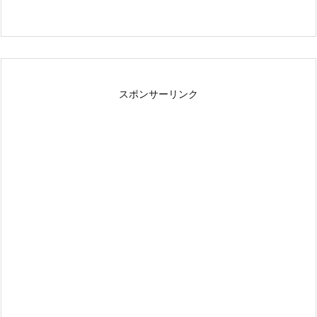
スポンサーリンク