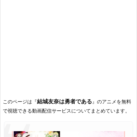
結城友奈は勇者である
このページは『
』のアニメを無料
で視聴できる動画配信サービスについてまとめています。