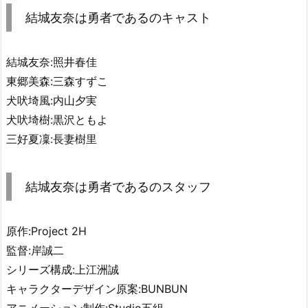
結城友奈は勇者であるのキャスト
結城友奈:照井春佳
東郷美森:三森すずこ
犬吠埼風:内山夕実
犬吠埼樹:黒沢ともよ
三好夏凜:長妻樹里
結城友奈は勇者であるのスタッフ
原作:Project 2H
監督:岸誠二
シリーズ構成:上江洲誠
キャラクターデザイン原案:BUNBUN
アニメーション制作:Studio五組