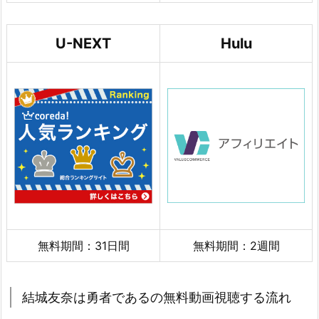
U-NEXT
Hulu
無料期間：31日間
無料期間：2週間
結城友奈は勇者であるの無料動画視聴する流れ