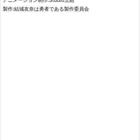
製作:結城友奈は勇者である製作委員会