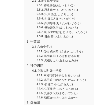
氷帝学園中等部
跡部景吾(あとべ けいご)
忍足侑士(おしたり ゆうし)
宍戸 亮(ししど りょう)
向日岳人(むかひ がくと)
芥川慈郎(あくたがわ じろう)
樺地崇弘(かばじ むねひろ)
鳳 長太郎(おおとり ちょうたろう)
日吉 若(ひよし わかし)
千葉県
六角中学校
佐伯 虎次郎（さえき こじろう）
黒羽春風(くろばね はるかぜ)
天根ヒカル(あまね ヒカル)
神奈川県
立海大附属中学校
幸村精市(ゆきむら せいいち)
真田弦一郎(さなだ げんいちろう)
柳 蓮二(やなぎ れんじ)
仁王雅治(におう まさはる)
丸井ブン太(まるい ブンた)
切原赤也(きりはら あかや)
愛知県