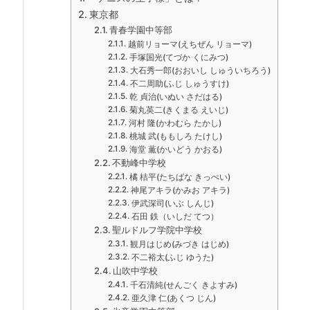
東京都
青春学園中等部
越前リョーマ(えちぜん リョーマ)
手塚国光(てづか くにみつ)
大石秀一郎(おおいし しゅういちろう)
不二周助(ふじ しゅうすけ)
乾 貞治(いぬい さだはる)
菊丸英二(きくまる えいじ)
河村 隆(かわむら たかし)
桃城 武(ももしろ たけし)
海堂 薫(かいどう かおる)
不動峰中学校
橘 桔平(たちばな きっぺい)
神尾アキラ(かみお アキラ)
伊武深司(いぶ しんじ)
石田 鉄（いしだ てつ）
聖ルドルフ学院中学校
観月はじめ(みづき はじめ)
不二裕太(ふじ ゆうた)
山吹中学校
千石清純(せんごく きよすみ)
亜久津 仁(あくつ じん)