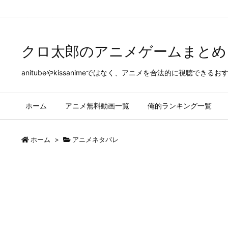
Warning
: Trying to access array offset on false in
/home/kenmana07
クロ太郎のアニメゲームまとめ
anitubeやkissanimeではなく、アニメを合法的に視聴
ホーム
アニメ無料動画一覧
俺的ランキング一覧
ホーム
>
アニメネタバレ