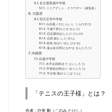
名古屋星徳中学校
リリアデント・クラウザー（蔵兎座）
大阪府
四天宝寺中学校
白石蔵ノ介(しらいし くらのすけ)
千歳千里(ちとせ せんり)
忍足謙也(おしたり けんや)
石田 銀(いしだ ぎん)
財前 光(ざいぜん ひかる)
遠山金太郎(とおやま きんたろう)
沖縄県
比嘉中学校
木手永四郎(きて えいしろう)
甲斐裕次郎(かい ゆうじろう)
平古場 凛(ひらこば りん)
「テニスの王子様」とは？
作者：許斐 剛（このみ たけし）