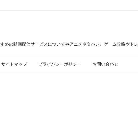
23/xn--p8j6bth8ewm.xyz/public_html/wp-content/themes/luxer
できるおすすめの動画配信サービスについてやアニメネタバレ、ゲーム攻略や
サイトマップ
プライバシーポリシー
お問い合わせ