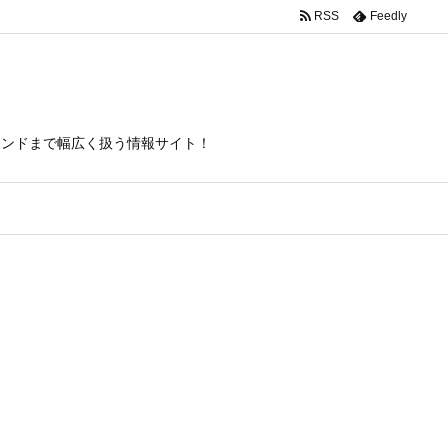
RSS
Feedly
itas/inc/json-ld.php
on line
120
トレンドまで幅広く扱う情報サイト！