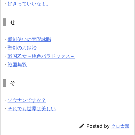
・
好きっていいなよ。
せ
・
聖剣使いの禁呪詠唱
・
聖剣の刀鍛冶
・
戦国乙女～桃色パラドックス～
・
戦国無双
そ
・
ソウナンですか？
・
それでも世界は美しい
Posted by
クロ太郎