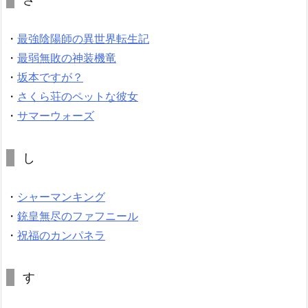
・
最強陰陽師の異世界転生記
・
最弱無敗の神装機竜
・
坂本ですが？
・
さくら荘のペットな彼女
・
サマーウォーズ
し
・
シャーマンキング
・
銃皇無尽のファフニール
・
祝福のカンパネラ
す