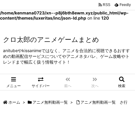
RSS
Feedly
Warning
: Trying to access array offset on false in
/home/kenmana0723/xn--p8j6bth8ewm.xyz/public_html/wp-
content/themes/luxeritas/inc/json-ld.php
on line
120
クロ太郎のアニメゲームまとめ
anitubeやkissanimeではなく、アニメを合法的に視聴できるおすす
めの動画配信サービスについてやアニメネタバレ、ゲーム攻略やト
レンドまで幅広く扱う情報サイト！
メニュー
サイドバー
前へ
次へ
検索
ホーム
>
アニメ無料動画一覧
>
アニメ無料動画一覧 さ行