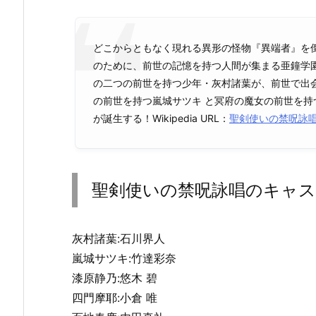
どこからともなく現れる異形の怪物『異端者』を
のために、前世の記憶を持つ人間が集まる亜鐘学
の二つの前世を持つ少年・灰村諸葉が、前世で出
の前世を持つ嵐城サツキ と冥府の魔女の前世を
が誕生する！Wikipedia URL：
聖剣使いの禁呪詠
聖剣使いの禁呪詠唱のキャ
灰村諸葉:石川界人
嵐城サツキ:竹達彩奈
漆原静乃:悠木 碧
四門摩耶:小倉 唯