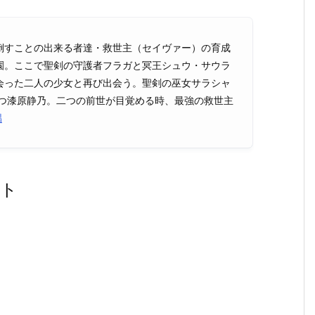
倒すことの出来る者達・救世主（セイヴァー）の育成
園。ここで聖剣の守護者フラガと冥王シュウ・サウラ
会った二人の少女と再び出会う。聖剣の巫女サラシャ
持つ漆原静乃。二つの前世が目覚める時、最強の救世主
唱
スト