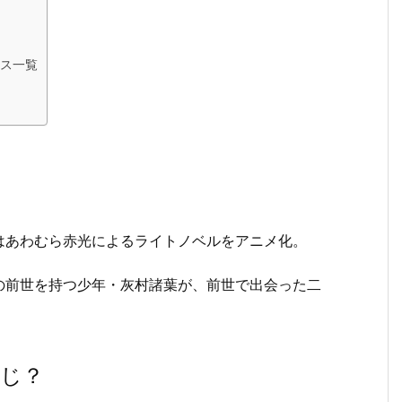
ス一覧
はあわむら赤光によるライトノベルをアニメ化。
の前世を持つ少年・灰村諸葉が、前世で出会った二
すじ？