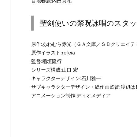
百地春鹿:内田真礼
聖剣使いの禁呪詠唱のスタ
原作:あわむら赤光（ＧＡ文庫／ＳＢクリエイテ
原作イラスト:refeia
監督:稲垣隆行
シリーズ構成:山口 宏
キャラクターデザイン:石川雅一
サブキャラクターデザイン・総作画監督:渡辺は
アニメーション制作:ディオメディア