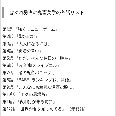
はぐれ勇者の鬼畜美学の各話リスト
第1話 『強くてニューゲーム』
第2話 『聖水の絆』
第3話 『大人になるには』
第4話 『勇者の背中』
第5話 『ただ、そんな休日の一時を』
第6話 『超音速!スレイプニル』
第7話 『渚の鬼畜パニック!』
第8話 『BABELランキング戦、開始』
第9話 『こんなにも綺麗な月夜の晩に』
第10話 『ボクの居場所』
第11話 『夜明けが来る前に』
第12話 『世界が君を見つめてる』 （最終話）