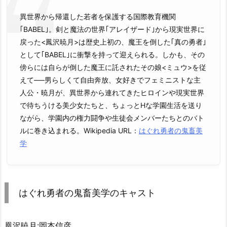
異世界から帰還した若者を保護する国際教育機関
｢BABEL｣。剣と魔法の世界｢アレイザード｣から現実世界に
戻った<鳳沢暁月>は歴史上初の、魔王を倒した｢真の勇者｣
として｢BABEL｣に衝撃を持って迎えられる。しかも、その
傍らには自らが倒した魔王に託されたその娘<ミュウ>を従
えて—–男らしくて自由奔放、女好きでフェミニストな主
人公・暁月が、異世界から連れてきたヒロインや現実世界
で待ちうける美少女たちと、ちょっとHな学園生活を送り
ながら、学園内の権力闘争や生徒会メンバーたちとのバト
ルに巻き込まれる。Wikipedia URL：
はぐれ勇者の鬼畜美
学
はぐれ勇者の鬼畜美学のキャスト
凰沢暁月:岡本信彦