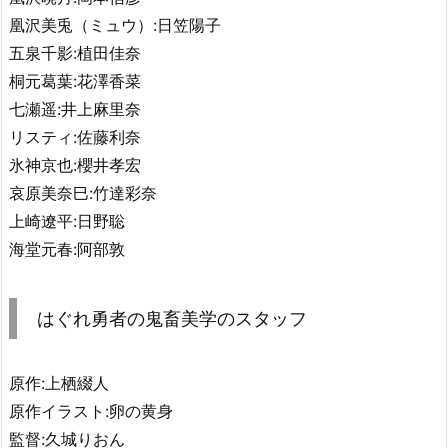
凰沢美兎（ミュウ）:日笠陽子
五泉千影:植田佳奈
桐元葛葉:花澤香菜
七瀬遥:井上麻里奈
リスティ:佐藤利奈
氷神京也:櫻井孝宏
哀原美奈巳:竹達彩奈
上崎遼平:日野聡
海堂元春:阿部敦
はぐれ勇者の鬼畜美学のスタッフ
原作:上栖綴人
原作イラスト:卵の黄身
監督:久城りおん