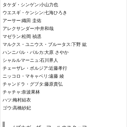
タケダ・シンゲン:小山力也
ウエスギ・ケンシン:七海ひろき
アーサー:織田 圭佑
アレクサンダー:中井和哉
マゼラン:松岡 禎丞
マルクス・ユニウス・ブルータス:下野 紘
ハンニバル・バルカ:大原 さやか
シャルルマーニュ:石川界人
チェーザレ・ボルジア:近藤孝行
ニッコロ・マキャベリ:遠藤 綾
チャンドラ・グプタ:藤原貴弘
チャチャ:奈波果林
ハツ:梅村結衣
ゴウ:高橋紗妃