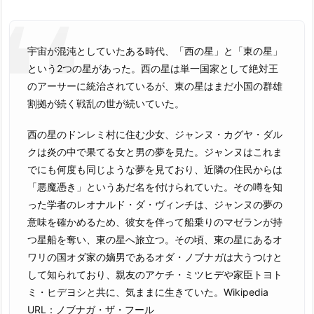
宇宙が混沌としていたある時代、「西の星」と「東の星」
という2つの星があった。西の星は単一国家として絶対王
のアーサーに統治されているが、東の星はまだ小国の群雄
割拠が続く戦乱の世が続いていた。
西の星のドンレミ村に住む少女、ジャンヌ・カグヤ・ダル
クは炎の中で果てる女と男の夢を見た。ジャンヌはこれま
でにも何度も同じような夢を見ており、近隣の住民からは
「悪魔憑き」というあだ名を付けられていた。その噂を知
った学者のレオナルド・ダ・ヴィンチは、ジャンヌの夢の
意味を確かめるため、彼女を伴って船乗りのマゼランが持
つ星船を奪い、東の星へ旅立つ。その頃、東の星にあるオ
ワリの国オダ家の嫡男であるオダ・ノブナガは大うつけと
して知られており、親友のアケチ・ミツヒデや家臣トヨト
ミ・ヒデヨシと共に、気ままに生きていた。Wikipedia
URL：ノブナガ・ザ・フール