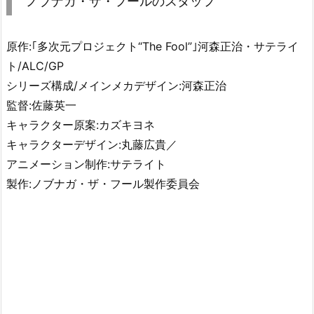
ノブナガ・ザ・フールのスタッフ
原作:｢多次元プロジェクト“The Fool”｣河森正治・サテライ
ト/ALC/GP
シリーズ構成/メインメカデザイン:河森正治
監督:佐藤英一
キャラクター原案:カズキヨネ
キャラクターデザイン:丸藤広貴／
アニメーション制作:サテライト
製作:ノブナガ・ザ・フール製作委員会