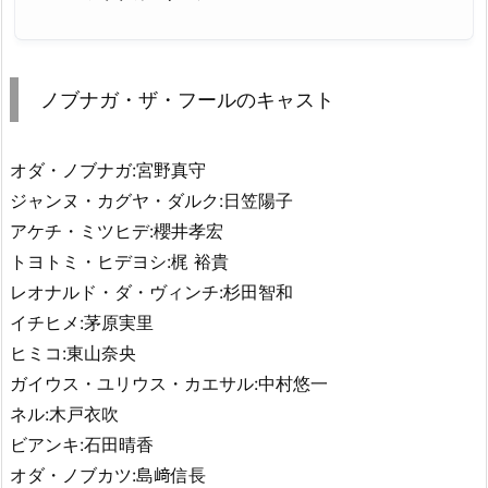
ノブナガ・ザ・フールのキャスト
オダ・ノブナガ:宮野真守
ジャンヌ・カグヤ・ダルク:日笠陽子
アケチ・ミツヒデ:櫻井孝宏
トヨトミ・ヒデヨシ:梶 裕貴
レオナルド・ダ・ヴィンチ:杉田智和
イチヒメ:茅原実里
ヒミコ:東山奈央
ガイウス・ユリウス・カエサル:中村悠一
ネル:木戸衣吹
ビアンキ:石田晴香
オダ・ノブカツ:島﨑信長