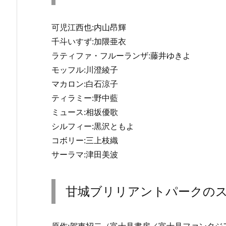
可児江西也:内山昂輝
千斗いすず:加隈亜衣
ラティファ・フルーランザ:藤井ゆきよ
モッフル:川澄綾子
マカロン:白石涼子
ティラミー:野中藍
ミュース:相坂優歌
シルフィー:黒沢ともよ
コボリー:三上枝織
サーラマ:津田美波
甘城ブリリアントパークの