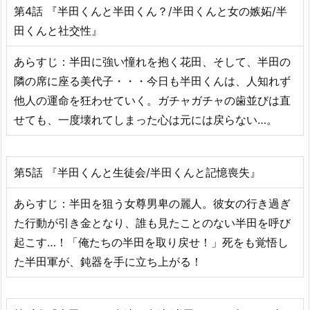
第4話 『半田くんと半田くん？/半田くんと女の嫉妬/半
田くんと社交性』
あらすじ：半田に強い憧れを抱く花田、そして、半田の
隣の席に座る美代子・・・今日も半田くんは、人知れず
他人の運命を狂わせていく。ガチャガチャの歯並びは直
せても、一度壊れてしまった心は元には戻らない…。
第5話 『半田くんと生徒会/半田くんと記憶喪失』
あらすじ：半田を狙う女尊男卑の麗人。彼女の行き過ぎ
た行動が引き金となり、誰も見たことのない半田を呼び
起こす…！「俺たちの半田を取り戻せ！」死をも覚悟し
た半田軍が、鈍器を手に立ち上がる！