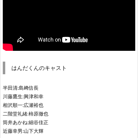
はんだくんのキャスト
半田清:島﨑信長
川藤鷹生:興津和幸
相沢順一:広瀬裕也
二階堂礼緒:柿原徹也
筒井あかね:細谷佳正
近藤幸男:山下大輝