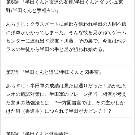
第6話 『半田くんと友達の友達/半田くんとダッシュ東
野/半田くんと手相占い』
あらすじ：クラスメートに頭部を狙われ半田の人間不信
に拍車がかかってしまった。そんな彼を見かねてゲーム
センターに連れ出す親友・川藤。その裏で、今度は他ク
ラスの生徒から半田の手と足が狙われ始める。
第7話 『半田くんと追試/半田くんと図書室』
あらすじ：半田軍の成績は見た目通りだった！あかねと
レオの追試対策に、半田軍のブレーン担当・相沢が考え
た驚きの勉強法とは…⁉︎一方図書室では、その主がしか
けた餌（書道本）につられて半田が大ピンチ！？
第8話 『半田くんと修学旅行』