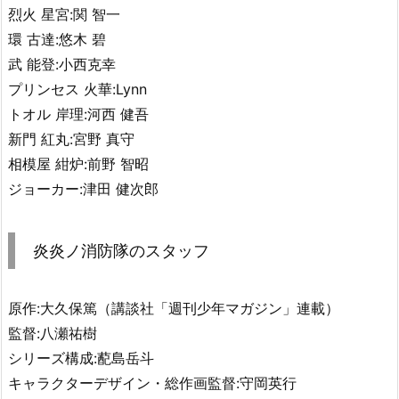
烈火 星宮:関 智一
環 古達:悠木 碧
武 能登:小西克幸
プリンセス 火華:Lynn
トオル 岸理:河西 健吾
新門 紅丸:宮野 真守
相模屋 紺炉:前野 智昭
ジョーカー:津田 健次郎
炎炎ノ消防隊のスタッフ
原作:大久保篤（講談社「週刊少年マガジン」連載）
監督:八瀬祐樹
シリーズ構成:蓜島岳斗
キャラクターデザイン・総作画監督:守岡英行