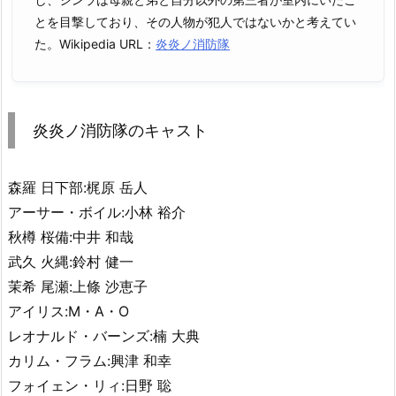
とを目撃しており、その人物が犯人ではないかと考えてい
た。Wikipedia URL：
炎炎ノ消防隊
炎炎ノ消防隊のキャスト
森羅 日下部:梶原 岳人
アーサー・ボイル:小林 裕介
秋樽 桜備:中井 和哉
武久 火縄:鈴村 健一
茉希 尾瀬:上條 沙恵子
アイリス:M・A・O
レオナルド・バーンズ:楠 大典
カリム・フラム:興津 和幸
フォイェン・リィ:日野 聡