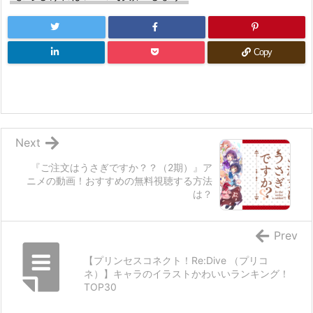
Copy
Next
『ご注文はうさぎですか？？（2期）』ア
ニメの動画！おすすめの無料視聴する方法
は？
Prev
【プリンセスコネクト！Re:Dive （プリコ
ネ）】キャラのイラストかわいいランキング！
TOP30