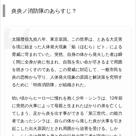
炎炎ノ消防隊のあらすじ？
太陽暦佰九拾八年、東京皇国。この世界は、とある大災害
を境に始まった人体発火現象「焔（ほむら）ビト」による
脅威に苛まれていた。突然、自身の体から発火した者は瞬
く間に全身が炎に包まれ、自我を失い命が尽きるまで周囲
を焼きつくすのである。この脅威に対応して、一般市民を
炎の恐怖から守り、人体発火現象の原因と解決策を究明す
るために「特殊消防隊」が組織された。
幼い頃からヒーローに憧れを抱く少年・シンラは、12年前
に突然の火事によって母親と生まれたばかりの弟を亡くし
てしまう。足から炎を出す事ができる「第三世代」の能力
者であったシンラは、自らの体から発した炎が火事を引き
起こした出火原因だとされ周囲から迫害を受ける。しか
し、シンラは母親と弟と自分以外の第三者が室内にいたこ