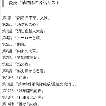
炎炎ノ消防隊の各話リスト
第1話 『森羅 日下部、入隊』
第2話 『消防官の心』
第3話 『消防官新人大会』
第4話 『ヒーローと姫』
第5話 『開戦』
第6話 『約束の火華』
第7話 『第1調査開始』
第8話 『焰の蟲』
第9話 『燃え拡がる悪意』
第10話 『約束』
第11話 『第8特殊消防隊結成/最強の火消し』
第12話 『浅草開戦前夜』
第13話 『仕組まれた罠』
第14話 『誰が為の炎』