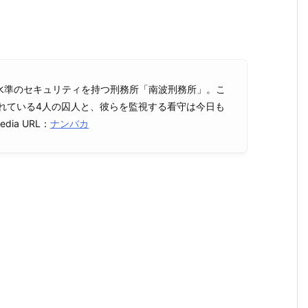
水準のセキュリティを持つ刑務所「南波刑務所」。こ
われている4人の囚人と、彼らを監視する看守は今日も
ia URL：
ナンバカ