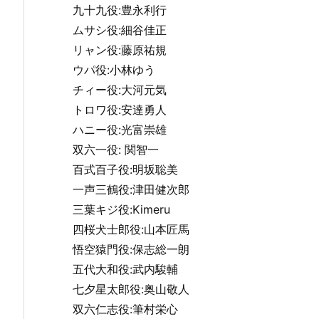
九十九役:豊永利行
ムサシ役:細谷佳正
リャン役:藤原祐規
ウパ役:小林ゆう
チィー役:大河元気
トロワ役:安達勇人
ハニー役:光富崇雄
双六一役: 関智一
百式百子役:明坂聡美
一声三鶴役:津田健次郎
三葉キジ役:Kimeru
四桜犬士郎役:山本匠馬
悟空猿門役:保志総一朗
五代大和役:武内駿輔
七夕星太郎役:奥山敬人
双六仁志役:筆村栄心