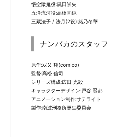
悟空猿鬼役:黒田崇矢
五浄流河役:高橋直純
三蔵法子 / 法月(2役):緒乃冬華
ナンバカのスタッフ
原作:双又 翔(comico)
監督:高松 信司
シリーズ構成:広田 光毅
キャラクターデザイン:戸谷 賢都
アニメーション制作:サテライト
製作:南波刑務所更生委員会