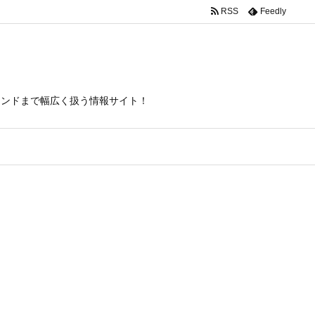
RSS
Feedly
itas/inc/json-ld.php
on line
120
トレンドまで幅広く扱う情報サイト！