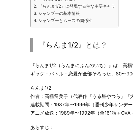
『らんま1/2』に登場する主な主要キャラ
シャンプーの基本情報
シャンプーとムースの関係性
『らんま1/2』とは？
『らんま1/2（らんまにぶんのいち）』は、高
ギャグ・バトル・恋愛が全部そろった、80〜9
らんま1/2
作者：高橋留美子（代表作『うる星やつら』『
連載期間：1987年〜1996年（週刊少年サンデ
アニメ放送：1989年〜1992年（全161話＋OV
あらすじ：