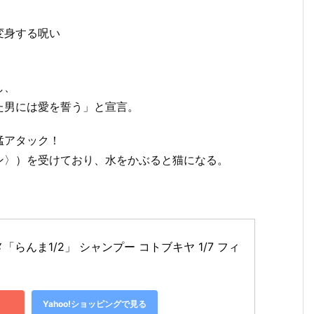
変身する呪い
し、
た男には愛を誓う」と宣言。
猛アタック！
ン〉）を受けており、水をかぶると猫になる。
らんま1/2」 シャンプー コトブキヤ 1/7 フィ
Yahoo!ショッピングで見る