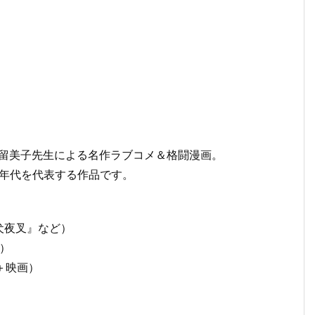
橋留美子先生による名作ラブコメ＆格闘漫画。
0年代を代表する作品です。
犬夜叉』など）
ー）
A＋映画）