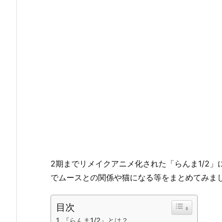
2期までリメイクアニメ化された「らんま1/2
でムースとの関係や猫になる等をまとめてみま
目次
『らんま1/2』とは？