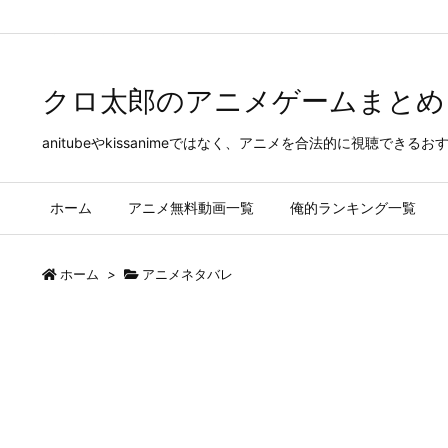
Warning
: Trying to access array offset on false in
/home/kenmana07
クロ太郎のアニメゲームまとめ
anitubeやkissanimeではなく、アニメを合法的に視聴
ホーム
アニメ無料動画一覧
俺的ランキング一覧
ホーム
>
アニメネタバレ