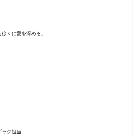
も徐々に愛を深める。
。
ギャグ担当。