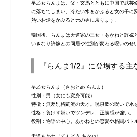
早乙女らんまは、父・玄馬とともに中国で武芸
に落ちてしまい、冷たい水をかぶると女の子に
熱いお湯をかぶると元の男に戻ります。
帰国後、らんまは天道家の三女・あかねと許嫁
いきなり許嫁との同居や性別が変わる呪いのせ
『らんま1/2』に登場する主
早乙女らんま（さおとめ らんま）
性別：男（女にも変身可能）
特徴：無差別格闘流の天才。呪泉郷の呪いで水
性格：負けず嫌いでツンデレ、正義感が強い。
役割：物語の中心。あかねとの恋愛や格闘バト
天道あかね（てんどう あかね）