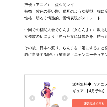
声優（アニメ）：佐久間レイ
特徴：紫色の長い髪、猫耳のような髪型、猫に
性格：明るく情熱的、愛情表現がストレート
中国での格闘大会でらんま（女らんま）に敗北
女傑族の掟により「勝った女には恨みを、勝っ
その後、日本へ渡り、らんまを「婿にする」と
猫に変身する呪い（猫溺泉〈ニャンニーチュア
送料無料◆TVアニメ「
ギュア 【4月予約】
楽天市場で見る