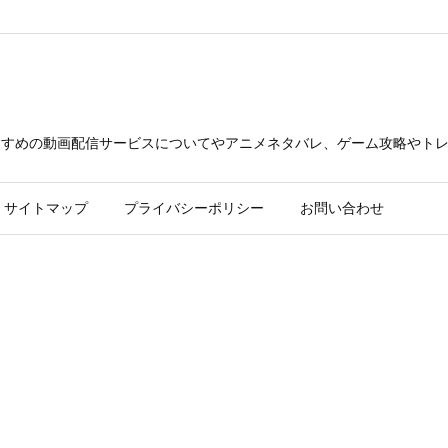
23/xn--p8j6bth8ewm.xyz/public_html/wp-content/themes/luxer
できるおすすめの動画配信サービスについてやアニメネタバレ、ゲーム攻略や
サイトマップ
プライバシーポリシー
お問い合わせ