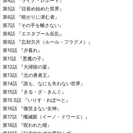
第4話 『ライナ・レポート』
第5話 『目覚め始めた世界』
第6話 『暗がりに潜む者』
第7話 『その手を離さない』
第8話 『エスタブール反乱』
第9話 『忘却欠片（ルール・フラグメ）』
第10話 『夕暮れ』
第11話 『悪魔の子』
第12話 『大掃除の宴』
第13話 『北の勇者王』
第14話 『誰も、なにも失わない世界』
第15話 『きる・ざ・きんぐ』
第15.5話 『いりす・れぽ〜と』
第16話 『微笑まない女神』
第17話 『殲滅眼（イーノ・ドウーエ）』
第18話 『呪われた瞳』