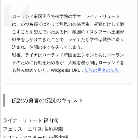
ローランド帝国王立特殊学院の学生、ライナ・リュート
は、いつも寝てばかりで無気力の劣等生。昼寝だけして過
ごすことを望んでいたある日、敵国のエスタブール王国が
戦争をしかけてきたことで、ライナたち学生は戦争に送り
込まれ、仲間の多くを失ってしまう。
戦後、ライナはローランド帝国国王シオンと共にローラン
ドのために行動を始めるが、大陸を覆う闇はローランドを
も蝕み始めていた。Wikipedia URL：
伝説の勇者の伝説
伝説の勇者の伝説のキャスト
ライナ・リュート:福山潤
フェリス・エリス:高垣彩陽
シオン・アスタール:小野大輔