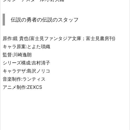
伝説の勇者の伝説のスタッフ
原作:鏡 貴也(富士見ファンタジア文庫；富士見書房刊)
キャラ原案:とよた瑣織
監督:川崎逸朗
シリーズ構成:吉村清子
キャラデザ:島沢ノリコ
音楽制作:ランティス
アニメ制作:ZEXCS