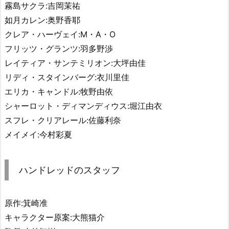
霧島サクラ:吉岡茉祐
如月カレン:奥野香耶
クレア・ハーヴェイ:M・A・O
フリッツ・グランツ:羽多野渉
レイティア・サンテミリオン:大坪由佳
リディ・スタインバーグ:衣川里佳
エリカ・キャンドル:牧野由依
シャーロット・ディマンディウス:堀江由衣
スフレ・クリアレール:佐藤利奈
メイメイ:今村彩夏
ハンドレッドのスタッフ
原作:箕崎准
キャラクター原案:大熊猫介